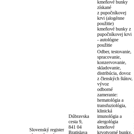
kmeňové bunky
získané
z pupočníkovej
krvi (alogénne
použitie)
kmeňové bunky z
pupočníkovej krvi
- autológne
použitie
Odber, testovanie,
spracovanie,
konzervovanie,
skladovanie,
distribúcia, dovoz
z členských štátov,
vývoz
odborné
zameranie:
hematológia a
transfuziológia,
klinická
Dúbravska
imunológia a
cesta 9,
alergológia
841 04
kmeňové
Slovenský register
Bratislava
krvotvorné bunky,