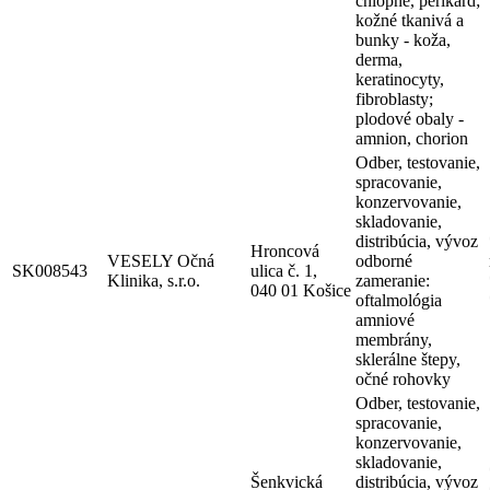
chlopne, perikard;
kožné tkanivá a
bunky - koža,
derma,
keratinocyty,
fibroblasty;
plodové obaly -
amnion, chorion
Odber, testovanie,
spracovanie,
konzervovanie,
skladovanie,
distribúcia, vývoz
Hroncová
VESELY Očná
odborné
SK008543
ulica č. 1,
Klinika, s.r.o.
zameranie:
040 01 Košice
oftalmológia
amniové
membrány,
sklerálne štepy,
očné rohovky
Odber, testovanie,
spracovanie,
konzervovanie,
skladovanie,
Šenkvická
distribúcia, vývoz