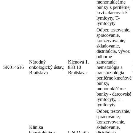
mononukleárne
bunky z periférnej
krvi - darcovské
lymfoyty, T-
lymfocyty
Odber, testovanie,
spracovanie,
konzervovanie,
skladovanie,
distribúcia, vývoz
odborné
Národný
Klenová 1,
zameranie:
SK014616
onkologický ústav,
833 10
hematológia a
Bratislava
Bratislava
transfuziológia
periférne kmeňové
bunky,
mononukléárne
bunky - darcovské
lymfocyty, T-
lymfocyty
Odber, testovanie,
spracovanie,
konzervovanie,
Klinika
skladovanie,
hematológie a
UN Martin
distribúcia