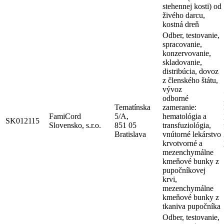
stehennej kosti) od
živého darcu,
kostná dreň
Odber, testovanie,
spracovanie,
konzervovanie,
skladovanie,
distribúcia, dovoz
z členského štátu,
vývoz
odborné
Tematínska
zameranie:
FamiCord
5/A,
hematológia a
SK012115
Slovensko, s.r.o.
851 05
transfuziológia,
Bratislava
vnútorné lekárstvo
krvotvorné a
mezenchymálne
kmeňové bunky z
pupočníkovej
krvi,
mezenchymálne
kmeňové bunky z
tkaniva pupočníka
Odber, testovanie,