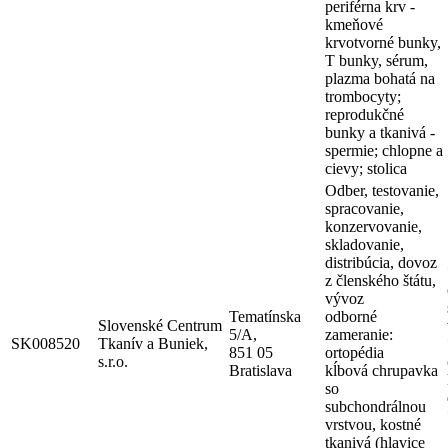
periférna krv -
kmeňové
krvotvorné bunky,
T bunky, sérum,
plazma bohatá na
trombocyty;
reprodukčné
bunky a tkanivá -
spermie; chlopne a
cievy; stolica
Odber, testovanie,
spracovanie,
konzervovanie,
skladovanie,
distribúcia, dovoz
z členského štátu,
vývoz
Tematínska
odborné
Slovenské Centrum
5/A,
zameranie:
SK008520
Tkanív a Buniek,
851 05
ortopédia
s.r.o.
Bratislava
kĺbová chrupavka
so
subchondrálnou
vrstvou, kostné
tkanivá (hlavice