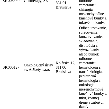
SK008550
Celltherapy, SE
odborné
831 01
zameranie:
Bratislava
chirurgia
mezenchymálne
kmeňové bunky z
tukového tkaniva
Odber, testovanie,
spracovanie,
konzervovanie,
skladovanie,
distribúcia a
vývoz tkanív
alebo buniek
odborné
Kolárska 12,
zameranie:
Onkologický ústav
SK000127
811 06
hematológia a
sv. Alžbety, s.r.o.
Bratislava
transfuziológia,
pediatrická
hematológia a
onkológia
mezenchýmové
kmeňové bunky z
tuku, kostnej
drene a zubných
tkanív